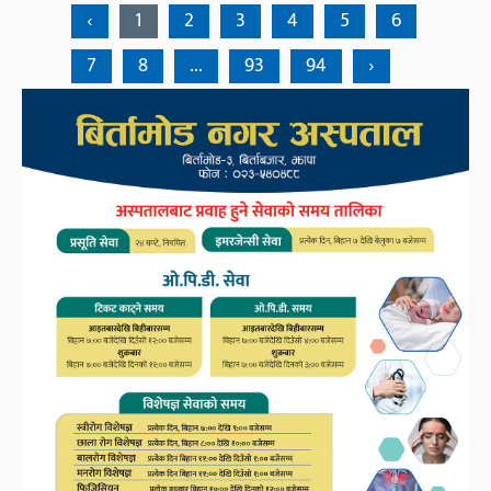
‹
1
2
3
4
5
6
7
8
...
93
94
›