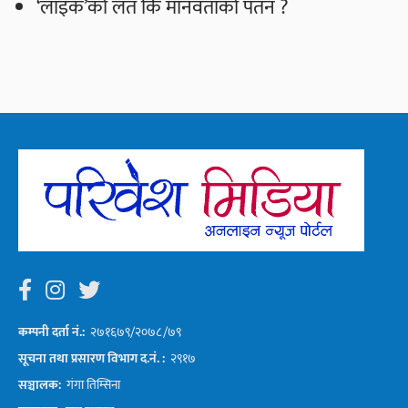
‘लाइक’को लत कि मानवताको पतन ?
कम्पनी दर्ता नं.:
२७१६७९/२०७८/७९
सूचना तथा प्रसारण विभाग द.नं. :
२९१७
सञ्चालक:
गंगा तिम्सिना