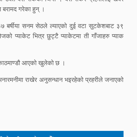
ा
बरामद
गरेका
हुन्
।
३७
बर्षीया
सनम
सेठले
ल्याएको
दुई
वटा
सुटकेशबाट
३९
लेजको
प्याकेट
भित्र
छुट्टै
प्याकेटमा
ती
गाँजाहरु
प्याक
काठमाण्डौ
आएको
खुलेको
छ
।
अनारमनीमा
राखेर
अनुसन्धान
भइरहेको
प्रहरीले
जनाएको