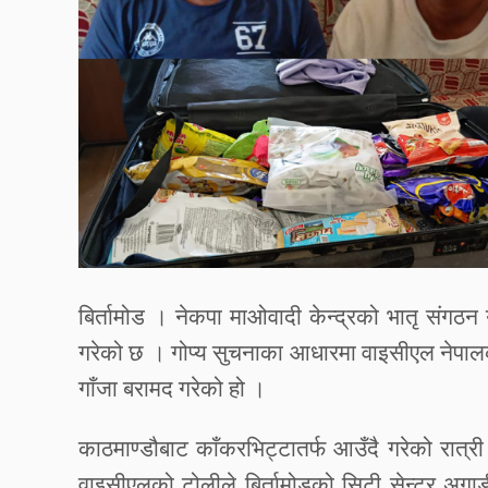
बिर्तामोड
।
नेकपा
माओवादी
केन्द्रको
भातृ
संगठन
गरेको
छ
।
गोप्य
सुचनाका
आधारमा
वाइसीएल
नेपा
गाँजा
बरामद
गरेको
हो
।
काठमाण्डौबाट
काँकरभिट्टातर्फ
आउँदै
गरेको
रात्री
वाइसीएलको
टोलीले
बिर्तामोडको
सिटी
सेन्टर
अगाड