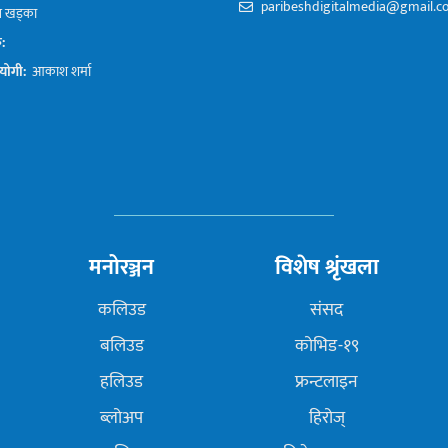
paribeshdigitalmedia@gmail.
प खड्का
क:
योगी:
आकाश शर्मा
मनोरञ्जन
विशेष श्रृंखला
कलिउड
संसद
बलिउड
कोभिड-१९
हलिउड
फ्रन्टलाइन
ब्लोअप
हिरोज्