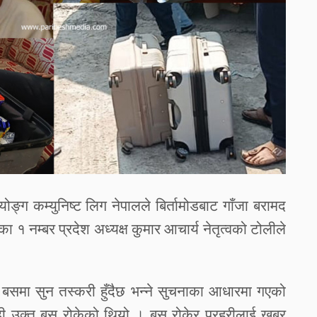
योङ्ग
कम्युनिष्ट
लिग
नेपालले
बिर्तामोडबाट
गाँजा
बरामद
लका
१
नम्बर
प्रदेश
अध्यक्ष
कुमार
आचार्य
नेतृत्वको
टोलीले
बसमा
सुन
तस्करी
हुँदैछ
भन्ने
सुचनाका
आधारमा
गएको
ी
उक्त
बस
रोकेको
थियो
।
बस
रोकेर
प्रहरीलाई
खबर