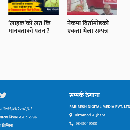
‘लाइक’को लत कि
नेकपा बिर्तामोडको
मानवताको पतन ?
एकता भेला सम्पन्न
सम्पर्क ठेगाना
PARIBESH DIGITAL MEDIA PVT. LTD
.:
२७१६७९/२०७८/७९
Birtamod-4, Jhapa
सारण विभाग द.नं. :
२९१७
9843049588
 तिम्सिना