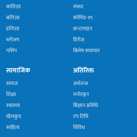
कलिउड
संसद
बलिउड
कोभिड-१९
हलिउड
फ्रन्टलाइन
ब्लोअप
हिरोज्
गसिप
बिशेष समाचार
सामाजिक
अतिरिक्त
समाज
अर्थतन्त्र
शिक्षा
मनोरञ्जन
स्वास्थ्य
बिज्ञान प्रविधि
खेलकुद
टप टिभि
साहित्य
विविध