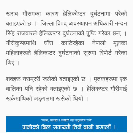
खराब
मौसमका
कारण
हेलिकोप्टर
दुर्घटनामा
परेको
बताइएको
छ
।
जिल्ला
विपद्
व्यवस्थापन
अधिकारी
नन्दन
सिंह
राजवारले
हेलिकप्टर
दुर्घटनाको
पुष्टि
गरेका
छन्
।
गौरीकुण्डमाथि
घाँस
काटिरहेका
नेपाली
मूलका
महिलाहरूले
हेलिकप्टर
दुर्घटनाको
सुरुमा
रिपोर्ट
गरेका
थिए
।
शवहरू
नराम्ररी
जलेको
बताइएको
छ
।
मृतकहरूमा
एक
बालिका
पनि
रहेको
बताइएको
छ
।
हेलिकप्टर
गौरीमाई
खर्कमाथिको
जङ्गलमा
खसेको
थियो
।