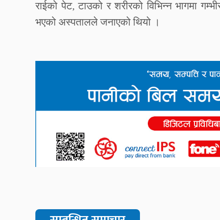
राईको
पेट
,
टाउको
र
शरीरको
विभिन्न
भागमा
गम्भी
भएको
अस्पतालले
जनाएको
थियो
।