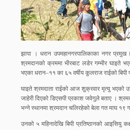
झापा
।
धरान
उपमहानगरपालिकाका
नगर
प्रमुख
श्रमदानको
क्रममा
भीरबाट
लडेर
गम्भीर
घाइते
भए
भएका
धरान
–
११
का
६५
वर्षीय
कुलराज
राईको
बिपी
घाइते
श्रमदाता
राईको
आज
शुक्रवार
मृत्यु
भएको
उ
जाहेरी
दिएको
डिएसपी
प्रकाश
जवेगुले
बताए
।
श्रम
भन्ने
स्थानमा
श्रमदान
चलिरहेको
बेला
गत
माघ
१९
ग
उनको
५
महिनादेखि
बिपी
प्रतिष्ठानको
आइसियु
कक