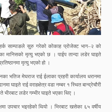
हर्क
साम्पाङले
सुरु
गरेको
कोकाह
प्रोजेक्ट
भाग
–
२
को
का
मानिसको
मृत्यु
भएको
छ
।
पाईप
तान्दा
लडेर
घाइते
प्रतिष्ठानमा
मृत्यु
भएको
हो
।
नका
भतिज
मेघराज
राई
ईलाका
प्रहरी
कार्यालय
धरानमा
दानमा
घाइते
राई
वराहक्षेत्र
वडा
नम्बर
१
स्थित
बान्द्रेचौरी
ते
भीरबाट
लडेर
गम्भीर
घाइते
भएका
थिए
।
्षमा
उपचार
भइरहेको
थियो
।
भिरबाट
खसेका
६५
वर्षीय