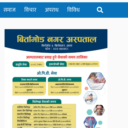
समाज
विचार
अपराध
विविध