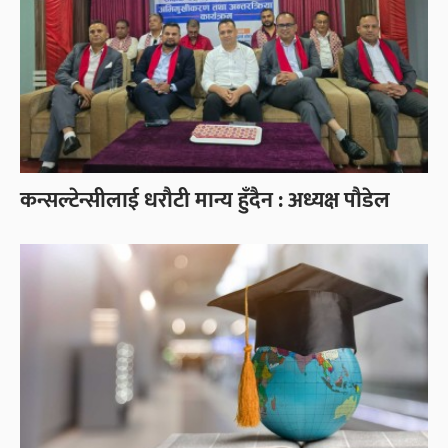
कन्सल्टेन्सीलाई धरौटी मान्य हुँदैन : अध्यक्ष पौडेल