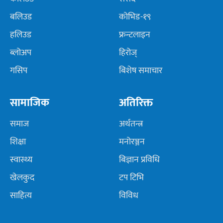
बलिउड
कोभिड-१९
हलिउड
फ्रन्टलाइन
ब्लोअप
हिरोज्
गसिप
बिशेष समाचार
सामाजिक
अतिरिक्त
समाज
अर्थतन्त्र
शिक्षा
मनोरञ्जन
स्वास्थ्य
बिज्ञान प्रविधि
खेलकुद
टप टिभि
साहित्य
विविध