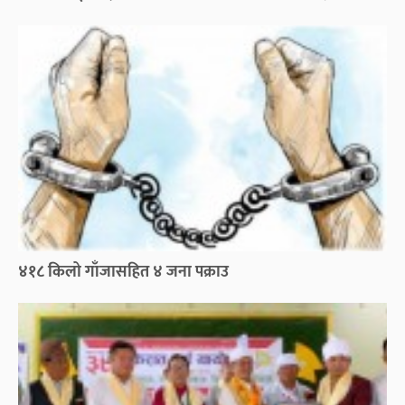
४१८ किलो गाँजासहित ४ जना पक्राउ