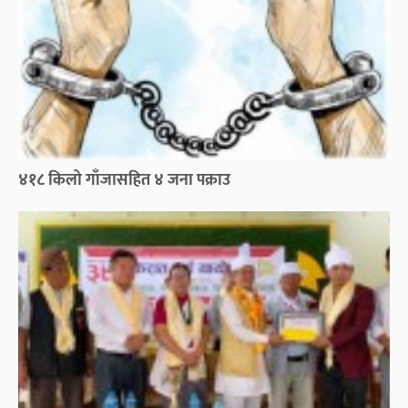
४१८ किलो गाँजासहित ४ जना पक्राउ