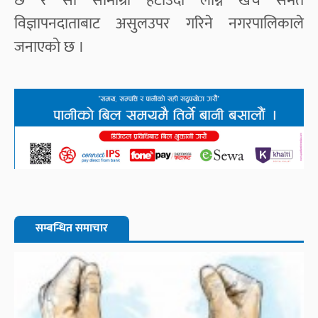
छ र सो सामाग्री हटाउँदा लाग्ने खर्च समेत
विज्ञापनदाताबाट असुलउपर गरिने नगरपालिकाले
जनाएको छ ।
सम्बन्धित समाचार